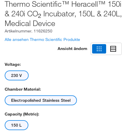
Thermo Scientific™ Heracell™ 150i
& 240i CO
Incubator, 150L & 240L,
2
Medical Device
Artikelnummer.
11626250
Alle ansehen Thermo Scientific Produkte
Ansicht ändern
Voltage:
230 V
Chamber Material:
Electropolished Stainless Steel
Capacity (Metric):
150 L